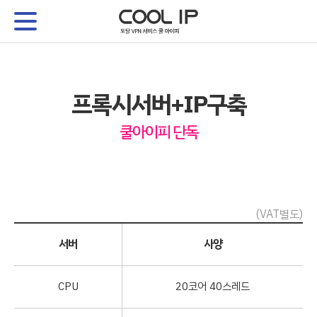
프록시서버+IP구축
쿨아이피 단독
(VAT별도)
서버
사양
CPU
20코어 40스레드